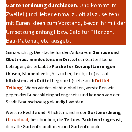
Gartenordnung durchlesen
. Und kommt im
Zweifel (und lieber einmal zu oft als zu selten)
mit Euren Ideen zum Vorstand, bevor Ihr mit der
Umsetzung anfangt bzw. Geld für Pflanzen,
Bau-Material, etc. ausgebt.
Ganz wichtig: Die Fläche für den Anbau von
Gemüse und
Obst muss mindestens ein Drittel
der Gartenfläche
betragen, die erlaubte
Fläche für Zieranpflanzungen
(Rasen, Blumenbeete, Sträucher, Teich, etc.) ist auf
höchstens ein Drittel
begrenzt (siehe auch
Drittel-
Teilung
). Wenn wir das nicht einhalten, verstoßen wir
gegen das Bundeskleingartengesetz und können von der
Stadt Braunschweig gekündigt werden.
Weitere Rechte und Pflichten sind in der
Gartenordnung
(
Download
) beschrieben, die
Teil des Pachtvertrages
ist,
den alle Gartenfreundinnen und Gartenfreunde