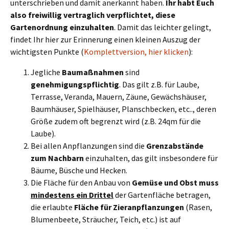
unterschrieben und damit anerkannt haben.
Ihr habt Euch
also freiwillig vertraglich verpflichtet, diese
Gartenordnung einzuhalten
. Damit das leichter gelingt,
findet Ihr hier zur Erinnerung einen kleinen Auszug der
wichtigsten Punkte (
Komplettversion, hier klicken
):
Jegliche
Baumaßnahmen
sind
genehmigungspflichtig
. Das gilt z.B. für Laube,
Terrasse, Veranda, Mauern, Zäune, Gewächshäuser,
Baumhäuser, Spielhäuser, Planschbecken, etc.., deren
Größe zudem oft begrenzt wird (z.B. 24qm für die
Laube).
Bei allen Anpflanzungen sind die
Grenzabstände
zum Nachbarn
einzuhalten, das gilt insbesondere für
Bäume, Büsche und Hecken.
Die Fläche für den Anbau von
Gemüse und Obst muss
mindestens ein Drittel
der Gartenfläche betragen,
die erlaubte
Fläche für
Zieranpflanzungen
(Rasen,
Blumenbeete, Sträucher, Teich, etc.) ist auf