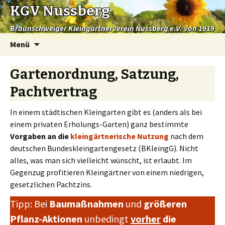
KGV Nussberg
Braunschweiger Kleingärtnerverein Nussberg e.V. von 1919
Springe
Menü
zum
Inhalt
Gartenordnung, Satzung,
Pachtvertrag
In einem städtischen Kleingarten gibt es (anders als bei
einem privaten Erholungs-Garten) ganz bestimmte
Vorgaben an die
kleingärtnerische Nutzung
nach dem
deutschen Bundeskleingartengesetz (BKleingG). Nicht
alles, was man sich vielleicht wünscht, ist erlaubt. Im
Gegenzug profitieren Kleingärtner von einem niedrigen,
gesetzlichen Pachtzins.
Tipp: Bei
Baumaßnahmen
und
größeren
Pflanz-Aktionen
unbedingt
vorher
die