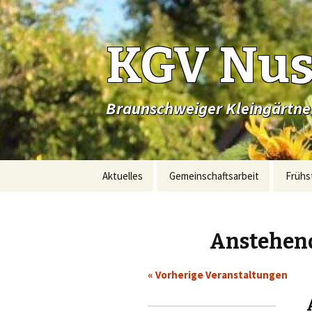
KGV Nus
Braunschweiger Kleingärtner
Springe
Aktuelles
Gemeinschaftsarbeit
Frühs
zum
Inhalt
Anstehen
«
Vorherige Veranstaltungen