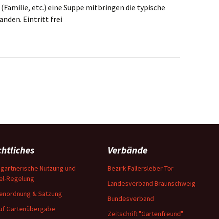
(Familie, etc.) eine Suppe mitbringen die typische
nden. Eintritt frei
htliches
Verbände
ngärtnerische Nutzung und
Bezirk Fallersleber Tor
tel-Regelung
Landesverband Braunschweig
enordnung & Satzung
Bundesverband
uf Gartenübergabe
Zeitschrift "Gartenfreund"