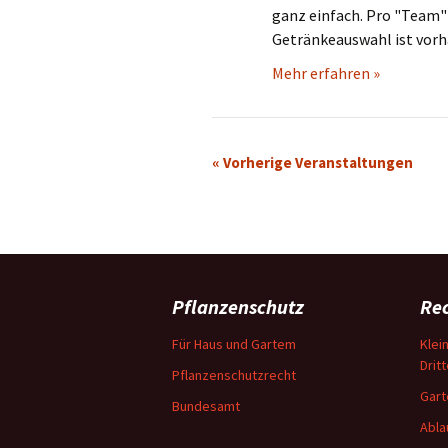
ganz einfach. Pro "Team" 
Getränkeauswahl ist vorha
Mehr erfahren »
«
Vorherige Veranstaltungen
Pflanzenschutz
Rec
Für Haus und Gartem
Klei
Drit
Pflanzenschutzrecht
Gart
Bundesamt
Abla