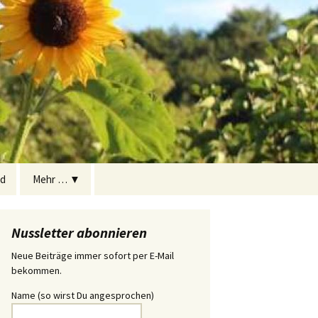
ed
Mehr … ▼
Gartenordnung, Satzung,
Pachtvertrag
Nussletter abonnieren
Kleingärtnerische Nutzung
Neue Beiträge immer sofort per E-Mail
und Drittel-Regelung
bekommen.
Name (so wirst Du angesprochen)
Schwarzwasser-Abfuhr