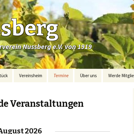
sberg
verein Nussberg e.V. von 1919
tück
Vereinsheim
Termine
Über uns
Werde Mitgli
de Veranstaltungen
August 2026