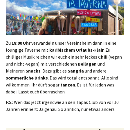
Zu
18:00
Uhr
verwandeln unser Vereinsheim dann in eine
loungige Taverne mit
karibischem Urlaubs-Flair
. Zu
chilliger Musik reichen wir euch ein sehr leckes
Chili
(vegan
und nicht-vegan) mit verschiedenen
Beilagen
und
kleineren
Snacks
. Dazu gibt es
Sangria
und andere
sommerliche Drinks
. Das wird total entspannt. Alle sind
wilkommen. Ihr dürft sogar
tanzen
. Es ist für jeden was
dabei. Lasst euch überraschen.
P.S.: Wen das jetzt irgendwie an den Tapas Club von vor 10
Jahren erinnert: Ja genau. So ähnlich, nur etwas anders.