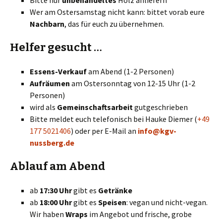
Bitte nur
unbehandeltes
Holz anliefern
Wer am Ostersamstag nicht kann: bittet vorab eure
Nachbarn
, das für euch zu übernehmen.
Helfer gesucht …
Essens-Verkauf
am Abend (1-2 Personen)
Aufräumen
am Ostersonntag von 12-15 Uhr (1-2
Personen)
wird als
Gemeinschaftsarbeit
gutgeschrieben
Bitte meldet euch telefonisch bei Hauke Diemer (
+49
177 5021406
) oder per E-Mail an
info@kgv-
nussberg.de
Ablauf am Abend
ab
17:30 Uhr
gibt es
Getränke
ab
18:00 Uhr
gibt es
Speisen
: vegan und nicht-vegan.
Wir haben
Wraps
im Angebot und frische, grobe