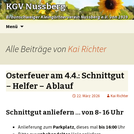
KGV Nussberg
Braunschweiger Kleingärtnerverein Nussberg e.V. von 1919
Springe
Menü
zum
Inhalt
Alle Beiträge von
Kai Richter
Osterfeuer am 4.4.: Schnittgut
– Helfer – Ablauf
22. März 2026
Kai Richter
Schnittgut anliefern … von 8- 16 Uhr
Anlieferung zum
Parkplatz
, dieses mal
bis 16:00
Uhr