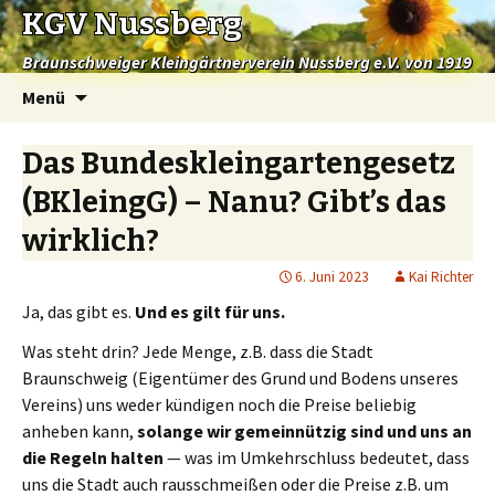
KGV Nussberg
Braunschweiger Kleingärtnerverein Nussberg e.V. von 1919
Springe
Menü
zum
Inhalt
Das Bundeskleingartengesetz
(BKleingG) – Nanu? Gibt’s das
wirklich?
6. Juni 2023
Kai Richter
Ja, das gibt es.
Und es gilt für uns.
Was steht drin? Jede Menge, z.B. dass die Stadt
Braunschweig (Eigentümer des Grund und Bodens unseres
Vereins) uns weder kündigen noch die Preise beliebig
anheben kann,
solange wir gemeinnützig sind und uns an
die Regeln halten
— was im Umkehrschluss bedeutet, dass
uns die Stadt auch rausschmeißen oder die Preise z.B. um