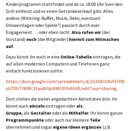
Kinderprogramm stattfindet und ab ca. 18:00 Uhr Sven den
Grill einheizt und es einen Getränkeverkauf gibt. Alles
andere (Mitbring-Buffet, Musik, Deko, eventuell
Showeinlagen oder Spiele?) passiert durch euer
Engagement … oder eben nicht.
Also rufen wir
(der
Vorstand)
euch
(die Mitglieder)
hiermit zum Mitmachen
auf
.
Dazu könnt ihr euch in eine
Online-Tabelle
eintragen, die
auf allen modernen Computern und Telefonen ganz
einfach funktionieren sollte:
https://docs.google.com/spreadsheets/d/1G1S8nUXvFEIYW
uVZX5ITiWMC1tpuW3pIAWC0IYn9G30/edit?usp=sharing
Dort stehen die bisher angedachten Aktivitäten drin. Ihr
könnt euch
einzeln
eintragen oder
als
Gruppe,
als
Gestalter
oder als
Mithelfer
. Ihr könnt ganze
Programmpunkte
oder auch nur kleinere
Teile
übernehmen und sogar
eigene Ideen ergänzen
(z.B.