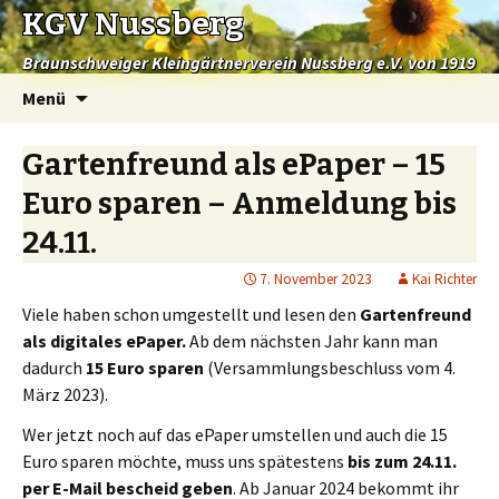
KGV Nussberg
Braunschweiger Kleingärtnerverein Nussberg e.V. von 1919
Springe
Menü
zum
Inhalt
Gartenfreund als ePaper – 15
Euro sparen – Anmeldung bis
24.11.
7. November 2023
Kai Richter
Viele haben schon umgestellt und lesen den
Gartenfreund
als digitales ePaper.
Ab dem nächsten Jahr kann man
dadurch
15 Euro sparen
(Versammlungsbeschluss vom 4.
März 2023).
Wer jetzt noch auf das ePaper umstellen und auch die 15
Euro sparen möchte, muss uns spätestens
bis zum 24.11.
per E-Mail bescheid geben
. Ab Januar 2024 bekommt ihr